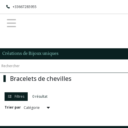
Fermer
+33667285955
FILTRES
Tous
les
produits
Créations de Bijoux uniques
Afficher
les
Bracelets de chevilles
résultats
Filtres
0 résultat
Trier par