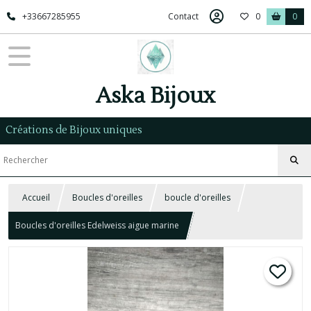
+33667285955
Contact
0
0
Aska Bijoux
Créations de Bijoux uniques
Accueil
Boucles d'oreilles
boucle d'oreilles
Boucles d'oreilles Edelweiss aigue marine