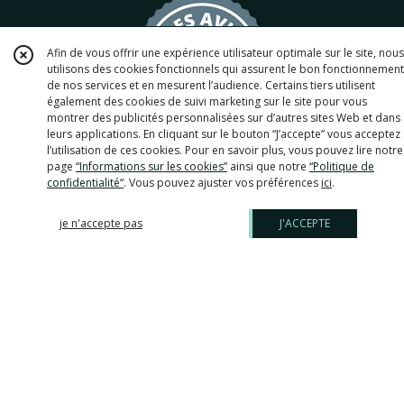
Afin de vous offrir une expérience utilisateur optimale sur le site, nous
utilisons des cookies fonctionnels qui assurent le bon fonctionnement
de nos services et en mesurent l’audience. Certains tiers utilisent
également des cookies de suivi marketing sur le site pour vous
montrer des publicités personnalisées sur d’autres sites Web et dans
leurs applications. En cliquant sur le bouton “J’accepte” vous acceptez
l’utilisation de ces cookies. Pour en savoir plus, vous pouvez lire notre
page
“Informations sur les cookies”
ainsi que notre
“Politique de
395 avis clients
confidentialité“
. Vous pouvez ajuster vos préférences
ici
.
Copyright Boutique Askabijoux - Créations de bijoux fantaisies. Tous
je n'accepte pas
J'ACCEPTE
droits réservés. Site réalisé avec
eProShopping
Accès gérant