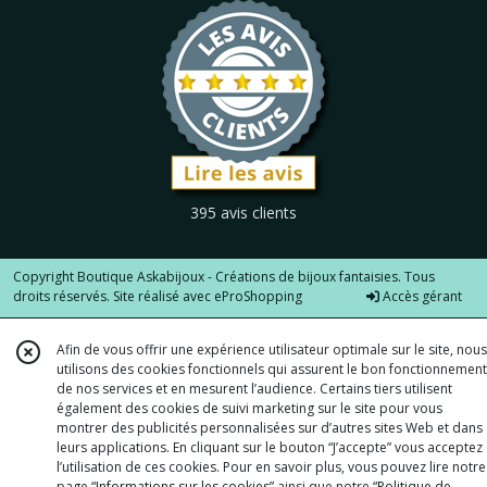
395 avis clients
Copyright Boutique Askabijoux - Créations de bijoux fantaisies. Tous
droits réservés. Site réalisé avec
eProShopping
Accès gérant
Afin de vous offrir une expérience utilisateur optimale sur le site, nous
utilisons des cookies fonctionnels qui assurent le bon fonctionnement
de nos services et en mesurent l’audience. Certains tiers utilisent
également des cookies de suivi marketing sur le site pour vous
montrer des publicités personnalisées sur d’autres sites Web et dans
leurs applications. En cliquant sur le bouton “J’accepte” vous acceptez
l’utilisation de ces cookies. Pour en savoir plus, vous pouvez lire notre
page
“Informations sur les cookies”
ainsi que notre
“Politique de