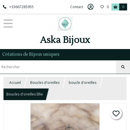
+33667285955
Contact
0
0
Aska Bijoux
Créations de Bijoux uniques
Accueil
Boucles d'oreilles
boucle d'oreilles
Boucles d'oreilles Ellie