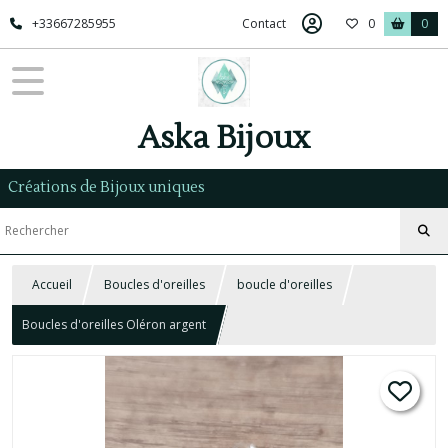
+33667285955
Contact
0
0
Aska Bijoux
Créations de Bijoux uniques
Accueil
Boucles d'oreilles
boucle d'oreilles
Boucles d'oreilles Oléron argent