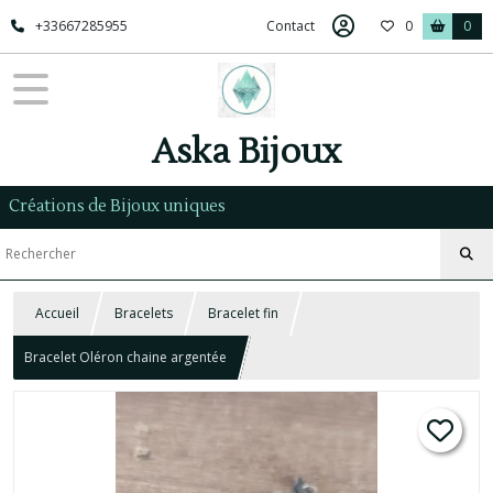
+33667285955
Contact
0
0
Aska Bijoux
Créations de Bijoux uniques
Accueil
Bracelets
Bracelet fin
Bracelet Oléron chaine argentée